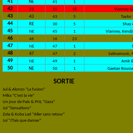
41
NE
41
1
42
23
15
18
Vianney &
43
43
43
5
Taylor
44
RE
30
5
Shay 
45
NE
45
1
Vianney, Kendji
46
46
16
23
47
NE
47
1
48
47
47
2
Sativamusic,
49
NE
49
1
Amir &
50
NE
50
1
Gaetan Rousse
SORTIE
Jul & Alonzo "La fusion"
Mika "C'est la vie"
Un jour de Paix & PNL "Gaza"
Jul "Sensations"
Zola & Koba Lad "Aller sans retour"
Jul "J'fais que danser"