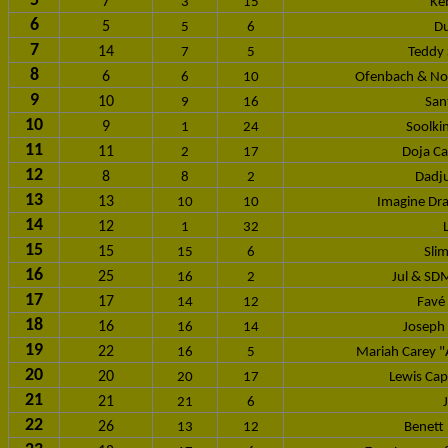
5
7
3
15
Keb
6
5
5
6
Du
7
14
7
5
Teddy 
8
6
6
10
Ofenbach & Nor
9
10
9
16
San
10
9
1
24
Soolki
11
11
2
17
Doja Ca
12
8
8
2
Dadju
13
13
10
10
Imagine Dra
14
12
1
32
15
15
15
6
Sli
16
25
16
2
Jul & SDM 
17
17
14
12
Favé
18
16
16
14
Joseph 
19
22
16
5
Mariah Carey "A
20
20
20
17
Lewis Cap
21
21
21
6
22
26
13
12
Benett 