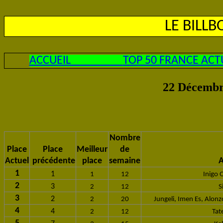
LE BILL
ACCUEIL
TOP 50 FRANCE ACT
22 Décembr
Nombre
Place
Place
Meilleur
de
Actuel
précédente
place
semaine
A
1
1
1
12
Inigo 
2
3
2
12
S
3
2
2
20
Jungeli, Imen Es, Alon
4
4
2
12
Tat