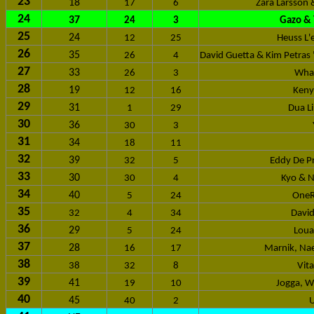
23
18
17
6
Zara Larsson 
24
37
24
3
Gazo & 
25
24
12
25
Heuss L'
26
35
26
4
David Guetta & Kim Petras
27
33
26
3
Wham
28
19
12
16
Keny
29
31
1
29
Dua Li
30
36
30
3
31
34
18
11
32
39
32
5
Eddy De Pr
33
30
30
4
Kyo & N
34
40
5
24
OneR
35
32
4
34
David
36
29
5
24
Loua
37
28
16
17
Marnik, Nae
38
38
32
8
Vita
39
41
19
10
Jogga, W
40
45
40
2
U