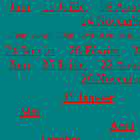
Juin
11 Juillet
08 Aout
14 Novemb
17 Janvier
21 Février
21 Mars
18 Avril
16 Mai
20 Juin
1
24 Janvier
28 Février
2
Juin
25 Juillet
22 Aout
28 Novem
31 Janvier
Mai
Aout
Octobre