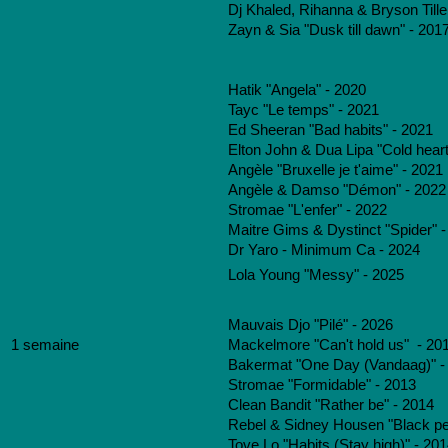
Dj Khaled, Rihanna & Bryson Tille
Zayn & Sia "Dusk till dawn" - 201
Hatik "Angela" - 2020
Tayc "Le temps" - 2021
Ed Sheeran "Bad habits" - 2021
Elton John & Dua Lipa "Cold heart
Angèle "Bruxelle je t'aime" - 2021
Angèle & Damso "Démon" - 2022
Stromae "L'enfer" - 2022
Maitre Gims & Dystinct "Spider" 
Dr Yaro - Minimum Ca - 2024
Lola Young "Messy" - 2025
Mauvais Djo "Pilé" - 2026
1 semaine
Mackelmore "Can't hold us" - 20
Bakermat "One Day (Vandaag)" -
Stromae "Formidable" - 2013
Clean Bandit "Rather be" - 2014
Rebel & Sidney Housen "Black pear
Tove Lo "Habits (Stay high)" - 20