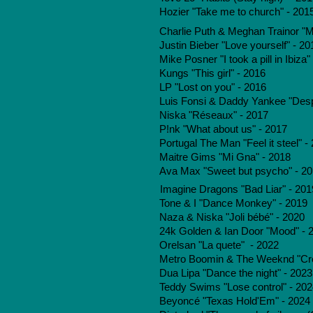
Hozier "Take me to church" - 201
Charlie Puth & Meghan Trainor "
Justin Bieber "Love yourself" - 20
Mike Posner "I took a pill in Ibiza"
Kungs "This girl" - 2016
LP "Lost on you" - 2016
Luis Fonsi & Daddy Yankee "Desp
Niska "Réseaux" - 2017
P!nk "What about us" - 2017
Portugal The Man "Feel it steel" -
Maitre Gims "Mi Gna" - 2018
Ava Max "Sweet but psycho" - 2
Imagine Dragons "Bad Liar" - 201
Tone & I "Dance Monkey" - 2019
Naza & Niska "Joli bébé" - 2020
24k Golden & Ian Door "Mood" - 
Orelsan "La quete" - 2022
Metro Boomin & The Weeknd "Cre
Dua Lipa "Dance the night" - 2023
Teddy Swims "Lose control" - 20
Beyoncé "Texas Hold'Em" - 2024