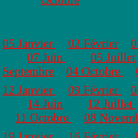
05 Janvier
02 Février
0
07 Juin
05 Juillet
Septembre
04 Octobre
12 Janvier
09 Février
0
14 Juin
12 Juillet
11 Octobre
08 Novem
19 Janvier
16 Février