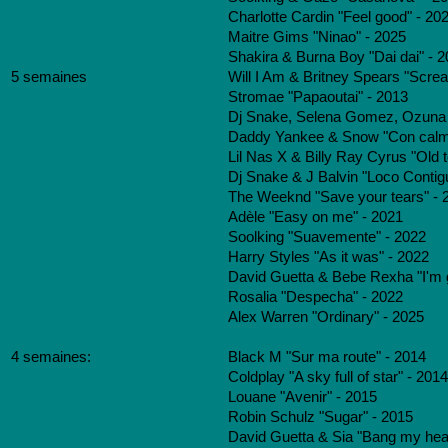
Charlotte Cardin "Feel good" - 20
Maitre Gims "Ninao" - 2025
Shakira & Burna Boy "Dai dai" - 
5 semaines
Will I Am & Britney Spears "Scre
Stromae "Papaoutai" - 2013
Dj Snake, Selena Gomez, Ozuna & 
Daddy Yankee & Snow "Con calm
Lil Nas X & Billy Ray Cyrus "Old 
Dj Snake & J Balvin "Loco Contig
The Weeknd "Save your tears" - 
Adèle "Easy on me" - 2021
Soolking "Suavemente" - 2022
Harry Styles "As it was" - 2022
David Guetta & Bebe Rexha "I'm g
Rosalia "Despecha" - 2022
Alex Warren "Ordinary" - 2025
4 semaines:
Black M "Sur ma route" - 2014
Coldplay "A sky full of star" - 2014
Louane "Avenir" - 2015
Robin Schulz "Sugar" - 2015
David Guetta & Sia "Bang my head