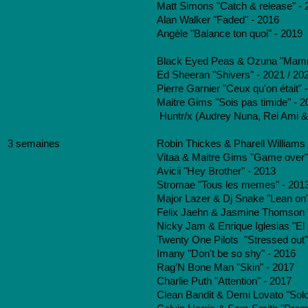
Matt Simons "Catch & release" - 
Alan Walker "Faded" - 2016
Angèle "Balance ton quoi" - 2019
Black Eyed Peas & Ozuna "Mamm
Ed Sheeran "Shivers" - 2021 / 20
Pierre Garnier "Ceux qu'on était" 
Maitre Gims "Sois pas timide" - 2
Huntr/x (Audrey Nuna, Rei Ami & 
3 semaines
Robin Thickes & Pharell Williams 
Vitaa & Maitre Gims "Game over"
Avicii "Hey Brother" - 2013
Stromae "Tous les memes" - 2013
Major Lazer & Dj Snake "Lean on"
Felix Jaehn & Jasmine Thomson "
Nicky Jam & Enrique Iglesias "El
Twenty One Pilots "Stressed out"
Imany "Don't be so shy" - 2016
Rag'N Bone Man "Skin" - 2017
Charlie Puth "Attention" - 2017
Clean Bandit & Demi Lovato "Solo