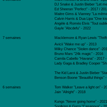
DJ Snake & Justin Bieber "Let me
Ed Sheeran "Perfect" - 2017 / 20
Maitre Gims & Vianney "La même
Calvin Harris & Dua Lipa "One kis
Angèle & Roméo Elvis "Tout oublie
Gayle "Abcdefu" - 2022
7 semaines
Macklemore & Ryan Lewis "Thrift
Avicii "Wake me up" - 2013
Milky Chance "Stolen dance" -20
Bruno Mars "24k magic" - 2016
Camila Cabello "Havana" - 2017 -
Lady Gaga & Bradley Cooper "Sha
The Kid Laroi & Justin Bieber "Sta
Benson Boone "Beautiful things" 
6 semaines
Tom Walker "Leave a light on" - 2
Jain "Allright" - 2018
Kungs "Never going home" - 202
Soolking & Gazo "Casanova" - 2