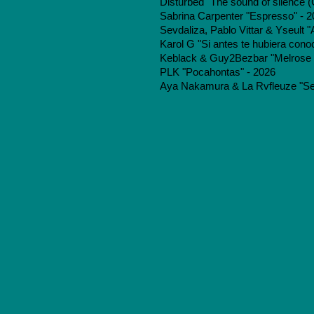
Disturbed "The sound of silence (C
Sabrina Carpenter "Espresso" - 
Sevdaliza, Pablo Vittar & Yseult "A
Karol G "Si antes te hubiera cono
Keblack & Guy2Bezbar "Melrose p
PLK "Pocahontas" - 2026
Aya Nakamura & La Rvfleuze "Se