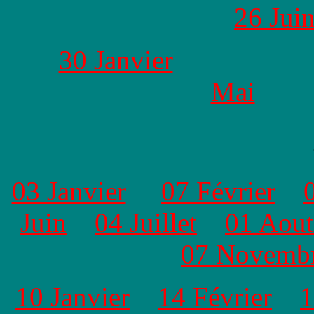
26 Jui
30 Janvier
Mai
03 Janvier
07 Février
Juin
04 Juillet
01 Aout
07 Novemb
10 Janvier
14 Février
1