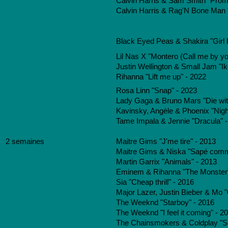
Calvin Harris & Sam Smith "Prom
Calvin Harris & Rag'N Bone Man "
Black Eyed Peas & Shakira "Girl 
Lil Nas X "Montero (Call me by y
Justin Wellington & Small Jam "Ik
Rihanna "Lift me up" - 2022
Rosa Linn "Snap" - 2023
Lady Gaga & Bruno Mars "Die with
Kavinsky, Angèle & Phoenix "Night
Tame Impala & Jennie "Dracula" 
2 semaines
Maitre Gims "J'me tire" - 2013
Maitre Gims & Niska "Sapé comm
Martin Garrix "Animals" - 2013
Eminem & Rihanna "The Monster"
Sia "Cheap thrill" - 2016
Major Lazer, Justin Bieber & Mo "
The Weeknd "Starboy" - 2016
The Weeknd "I feel it coming" - 2
The Chainsmokers & Coldplay "Som