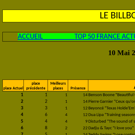
LE BILL
ACCUEIL
TOP 50 FRANCE ACT
10 Mai 2
place
Meilleurs
place Actuel
précédente
places
Présence
1
1
1
14
Benson Boone "Beautiful 
2
2
1
14
Pierre Garnier "Ceux qu'on
3
3
1
12
Beyoncé "Texas Holde'Em
4
6
4
12
Dua Lipa "Training season
5
4
4
9
Disturbed "The sound of s
6
8
2
22
Dadju & Tayc "I love you"
7
5
1
24
Teddy Swims "Lose contro