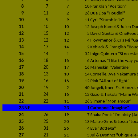
8
7
7
10
Franglish "Position"
9
11
2
26
Dua Lipa "Houdini"
10
9
9
11
Cyril "Stumblin'in"
11
10
10
12
Joseph Kamel & Julien Do
12
15
12
5
David Guetta & OneRepubl
13
12
12
4
Floyymenor & Cris Mj "Ga
14
17
14
2
Keblack & Franglish "Bou
15
14
1
32
Inigo Quintero "Si no esta
16
18
16
6
Artemas "I like the way y
17
20
17
16
Maneskin "Valentine"
18
13
10
14
Corneille, Aya Nakamura &
19
16
16
12
Pink "All out of fight"
20
19
2
40
Jungeli, Imen Es, Alonzo,
21
24
16
12
Gazo & Tiakola "Mami Wa
22
22
11
26
Slimane "Mon amour"
23
NE
23
1
Carbonne "Imagine"
24
26
19
7
Shaka Ponk "I'm picky (A
25
25
20
13
Maitre Gims & Lossa "Loc
26
31
26
4
Eva "Bottega"
27
21
21
5
Jul & Dystinct "Oh qu'elle 