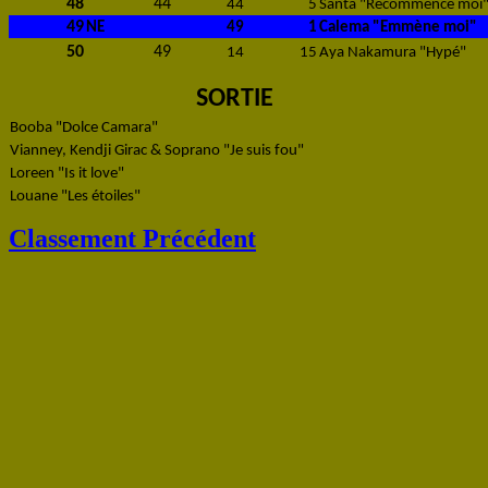
48
44
44
5
Santa "Recommence moi
49
NE
49
1
Calema "Emmène moi"
50
49
14
15
Aya Nakamura "Hypé"
SORTIE
Booba "Dolce Camara"
Vianney, Kendji Girac & Soprano "Je suis fou"
Loreen "Is it love"
Louane "Les étoiles"
Classement Précédent