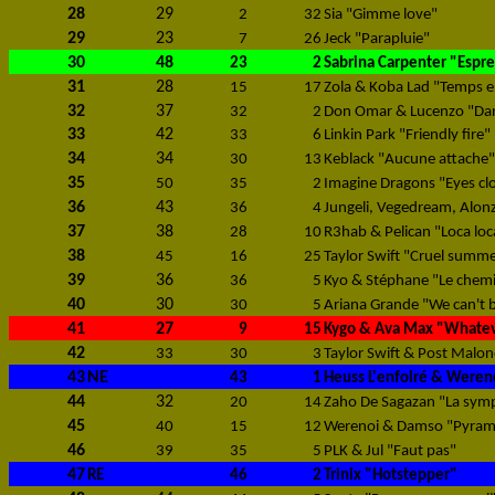
28
29
2
32
Sia "Gimme love"
29
23
7
26
Jeck "Parapluie"
30
48
23
2
Sabrina Carpenter "Espr
31
28
15
17
Zola & Koba Lad "Temps 
32
37
32
2
Don Omar & Lucenzo "Dan
33
42
33
6
Linkin Park "Friendly fire"
34
34
30
13
Keblack "Aucune attache"
35
50
35
2
Imagine Dragons "Eyes cl
36
43
36
4
Jungeli, Vegedream, Alonz
37
38
28
10
R3hab & Pelican "Loca loc
38
45
16
25
Taylor Swift "Cruel summ
39
36
36
5
Kyo & Stéphane "Le chem
40
30
30
5
Ariana Grande "We can't b
41
27
9
15
Kygo & Ava Max "Whate
42
33
30
3
Taylor Swift & Post Malon
43
NE
43
1
Heuss L'enfoiré & Weren
44
32
20
14
Zaho De Sagazan "La symp
45
40
15
12
Werenoi & Damso "Pyram
46
39
35
5
PLK & Jul "Faut pas"
47
RE
46
2
Trinix "Hotstepper"