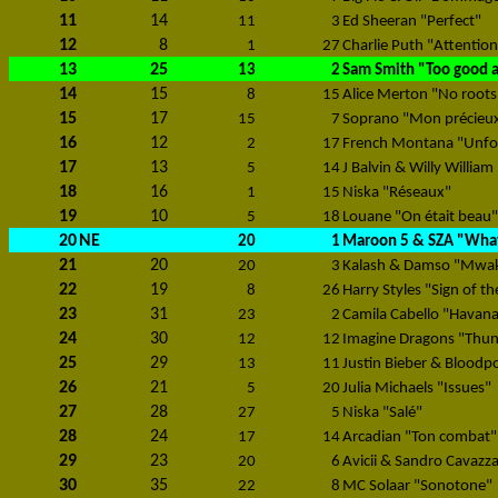
11
14
11
3
Ed Sheeran "Perfect"
12
8
1
27
Charlie Puth "Attention
13
25
13
2
Sam Smith "Too good 
14
15
8
15
Alice Merton "No roots
15
17
15
7
Soprano "Mon précieu
16
12
2
17
French Montana "Unfor
17
13
5
14
J Balvin & Willy William
18
16
1
15
Niska "Réseaux"
19
10
5
18
Louane "On était beau"
20
NE
20
1
Maroon 5 & SZA "What
21
20
20
3
Kalash & Damso "Mwa
22
19
8
26
Harry Styles "Sign of th
23
31
23
2
Camila Cabello "Havan
24
30
12
12
Imagine Dragons "Thu
25
29
13
11
Justin Bieber & Bloodp
26
21
5
20
Julia Michaels "Issues"
27
28
27
5
Niska "Salé"
28
24
17
14
Arcadian "Ton combat"
29
23
20
6
Avicii & Sandro Cavazz
30
35
22
8
MC Solaar "Sonotone"