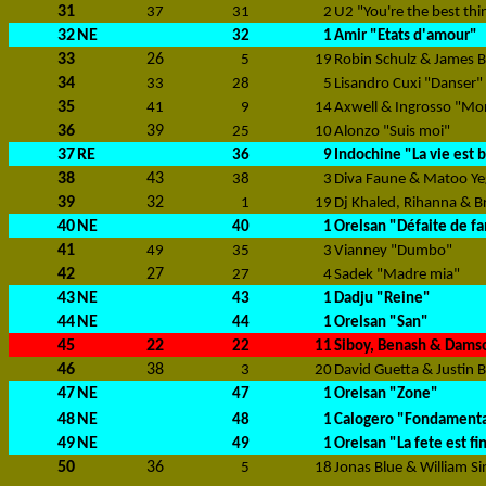
31
37
31
2
U2 "You're the best th
32
NE
32
1
Amir "Etats d'amour"
33
26
5
19
Robin Schulz & James B
34
33
28
5
Lisandro Cuxi "Danser"
35
41
9
14
Axwell & Ingrosso "Mo
36
39
25
10
Alonzo "Suis moi"
37
RE
36
9
Indochine "La vie est 
38
43
38
3
Diva Faune & Matoo Ye
39
32
1
19
Dj Khaled, Rihanna & Br
40
NE
40
1
Orelsan "Défaite de fa
41
49
35
3
Vianney "Dumbo"
42
27
27
4
Sadek "Madre mia"
43
NE
43
1
Dadju "Reine"
44
NE
44
1
Orelsan "San"
45
22
22
11
Siboy, Benash & Dams
46
38
3
20
David Guetta & Justin 
47
NE
47
1
Orelsan "Zone"
48
NE
48
1
Calogero "Fondamenta
49
NE
49
1
Orelsan "La fete est fi
50
36
5
18
Jonas Blue & William 