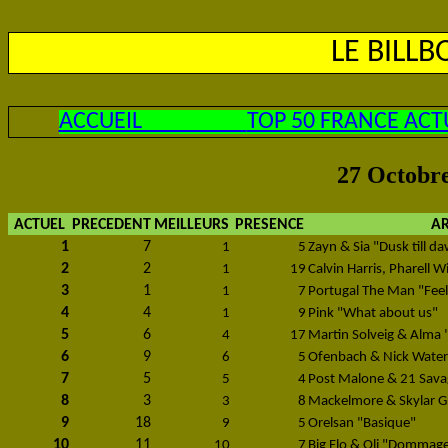
LE BILL
ACCUEIL
TOP 50 FRANCE ACT
27 Octobre
ACTUEL
PRECEDENT
MEILLEURS
PRESENCE
AR
1
7
1
5
Zayn & Sia "Dusk till d
2
2
1
19
Calvin Harris, Pharell W
3
1
1
7
Portugal The Man "Feel 
4
4
1
9
Pink "What about us"
5
6
4
17
Martin Solveig & Alma "
6
9
6
5
Ofenbach & Nick Water
7
5
5
4
Post Malone & 21 Sava
8
3
3
8
Mackelmore & Skylar G
9
18
9
5
Orelsan "Basique"
10
11
10
7
Big Flo & Oli "Dommag