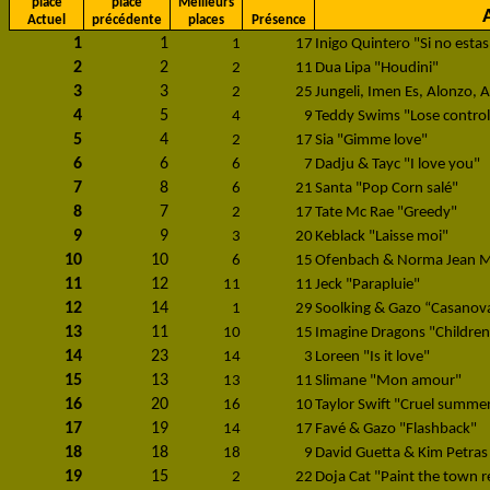
place
place
Meilleurs
Actuel
précédente
places
Présence
1
1
1
17
Inigo Quintero "Si no estas
2
2
2
11
Dua Lipa "Houdini"
3
3
2
25
Jungeli, Imen Es, Alonzo, 
4
5
4
9
Teddy Swims "Lose control
5
4
2
17
Sia "Gimme love"
6
6
6
7
Dadju & Tayc "I love you"
7
8
6
21
Santa "Pop Corn salé"
8
7
2
17
Tate Mc Rae "Greedy"
9
9
3
20
Keblack "Laisse moi"
10
10
6
15
Ofenbach & Norma Jean Ma
11
12
11
11
Jeck "Parapluie"
12
14
1
29
Soolking & Gazo “Casanov
13
11
10
15
Imagine Dragons "Children
14
23
14
3
Loreen "Is it love"
15
13
13
11
Slimane "Mon amour"
16
20
16
10
Taylor Swift "Cruel summe
17
19
14
17
Favé & Gazo "Flashback"
18
18
18
9
David Guetta & Kim Petras
19
15
2
22
Doja Cat "Paint the town r