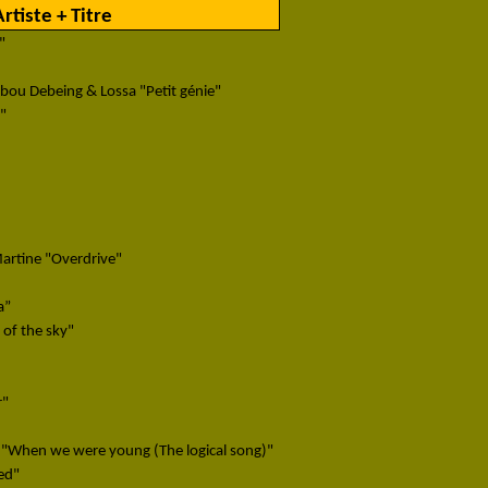
Artiste + Titre
"
Abou Debeing & Lossa "Petit génie"
"
rtine "Overdrive"
a”
 of the sky"
r"
 "When we were young (The logical song)"
ed"