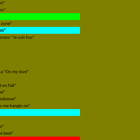
rt"
urs"
"
a zone"
en"
prano "Je suis fou"
ta "On my love"
 on fait"
me"
endresse"
p me hangin on"
in"
e best"