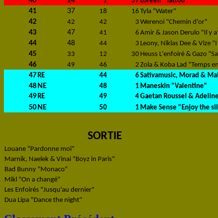
40
24
1
37
Loreen "Tattoo"
41
37
18
16
Tyla "Water"
42
42
42
3
Werenoi "Chemin d'or"
43
47
41
6
Amir & Jason Derulo "Il y a
44
48
44
3
Leony, Niklas Dee & Vize "I
45
33
12
30
Heuss L'enfoiré & Gazo "S
46
49
46
2
Zola & Koba Lad "Temps e
47
RE
44
6
Sativamusic, Morad & Ma
48
NE
48
1
Maneskin "Valentine"
49
RE
49
4
Gaetan Roussel & Adeline
50
NE
50
1
Make Sense "Enjoy the si
SORTIE
Louane "Pardonne moi"
Marnik, Naelek & Vinai "Boyz in Paris"
Bad Bunny "Monaco"
Mikl "On a changé"
Les Enfoirés "Jusqu'au dernier"
Dua Lipa "Dance the night"