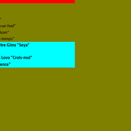
"
 can feel"
aiyan"
n temps"
itre Gims "Seya"
 Lovo "Crois-moi"
lence"