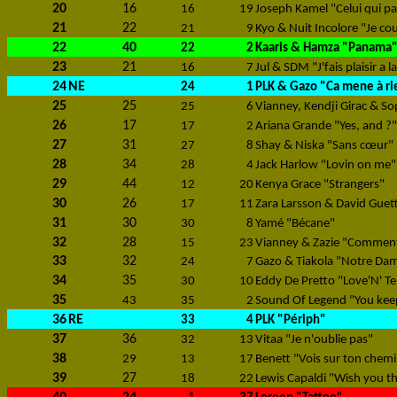
20
16
16
19
Joseph Kamel "Celui qui pa
21
22
21
9
Kyo & Nuit Incolore "Je co
22
40
22
2
Kaaris & Hamza "Panama
23
21
16
7
Jul & SDM "J'fais plaisir a l
24
NE
24
1
PLK & Gazo "Ca mene à ri
25
25
25
6
Vianney, Kendji Girac & So
26
17
17
2
Ariana Grande "Yes, and ?"
27
31
27
8
Shay & Niska "Sans cœur"
28
34
28
4
Jack Harlow "Lovin on me"
29
44
12
20
Kenya Grace "Strangers"
30
26
17
11
Zara Larsson & David Guet
31
30
30
8
Yamé "Bécane"
32
28
15
23
Vianney & Zazie "Comment
33
32
24
7
Gazo & Tiakola "Notre Da
34
35
30
10
Eddy De Pretto "Love'N' T
35
43
35
2
Sound Of Legend "You kee
36
RE
33
4
PLK "Périph"
37
36
32
13
Vitaa "Je n'oublie pas"
38
29
13
17
Benett "Vois sur ton chem
39
27
18
22
Lewis Capaldi "Wish you th