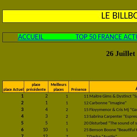
LE BILL
ACCUEIL
TOP 50 FRANCE ACT
26 Juille
place
Meilleurs
place Actuel
précédente
places
Présence
1
2
1
11
Maitre Gims & Dystinct "S
2
1
1
12
Carbonne "Imagine"
3
4
2
15
Floyymenor & Cris Mj "Ga
4
3
2
13
Sabrina Carpenter "Espre
5
5
1
20
Disturbed "The sound of s
6
10
1
25
Benson Boone "Beautiful 
7
12
7
7
Dasha "Austin"