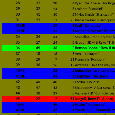
28
33
28
4
Kygo, Zak Abel & Nile Roge
29
32
24
8
Eminem "Houdini"
30
41
30
2
Myles Smith "Stargazing"
31
23
1
25
Pierre Garnier "Ceux qu'on
32
NE
32
1
Dadi "Bah ouais"
33
NE
33
1
Mr Belt & Wezol "It's not
34
34
34
2
Sevdaliza , Pabblo Vittar &
35
27
24
6
Gradur, SDM & Rsko "Ti ti 
36
49
36
3
Benson Boone "Slow it 
37
18
18
8
Ven1 "Hakayet"
38
28
7
21
Franglish "Position"
39
36
16
17
Artemas "I like the way y
40
RE
23
5
Indochine "Le chant des 
41
NE
41
1
Stéphane "Ma chérie"
42
40
40
2
Lacrim "No lo sé"
43
47
43
3
Shaboozey "A bar song (T
44
38
29
8
Vacra & PLK "Confidences
45
22
2
51
Jungeli, Imen Es, Alonzo
46
RE
46
2
Hozier "Too sweet"
47
NE
47
1
Yorssy "CRF - Nouvelle é