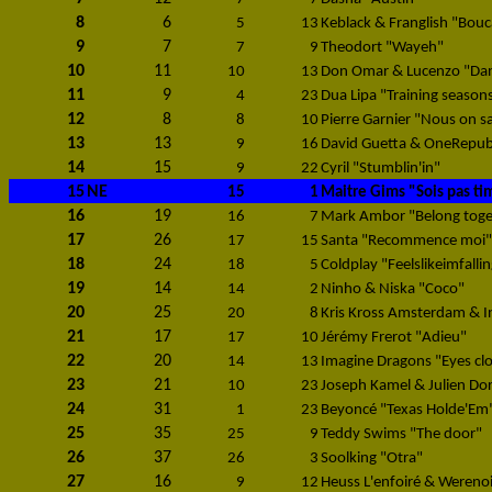
8
6
5
13
Keblack & Franglish "Bou
9
7
7
9
Theodort "Wayeh"
10
11
10
13
Don Omar & Lucenzo "Dan
11
9
4
23
Dua Lipa "Training season
12
8
8
10
Pierre Garnier "Nous on sa
13
13
9
16
David Guetta & OneRepubl
14
15
9
22
Cyril "Stumblin'in"
15
NE
15
1
Maitre Gims "Sois pas ti
16
19
16
7
Mark Ambor "Belong toge
17
26
17
15
Santa "Recommence moi"
18
24
18
5
Coldplay "Feelslikeimfalli
19
14
14
2
Ninho & Niska "Coco"
20
25
20
8
Kris Kross Amsterdam & I
21
17
17
10
Jérémy Frerot "Adieu"
22
20
14
13
Imagine Dragons "Eyes cl
23
21
10
23
Joseph Kamel & Julien Do
24
31
1
23
Beyoncé "Texas Holde'Em
25
35
25
9
Teddy Swims "The door"
26
37
26
3
Soolking "Otra"
27
16
9
12
Heuss L'enfoiré & Wereno