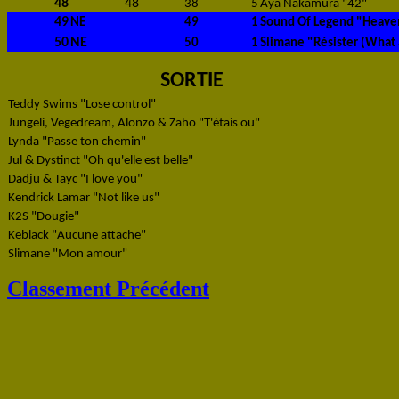
48
48
38
5
Aya Nakamura "42"
49
NE
49
1
Sound Of Legend "Heave
50
NE
50
1
Slimane "Résister (What
SORTIE
Teddy Swims "Lose control"
Jungeli, Vegedream, Alonzo & Zaho "T'étais ou"
Lynda "Passe ton chemin"
Jul & Dystinct "Oh qu'elle est belle"
Dadju & Tayc "I love you"
Kendrick Lamar "Not like us"
K2S "Dougie"
Keblack "Aucune attache"
Slimane "Mon amour"
Classement Précédent