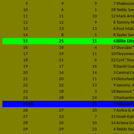
9
9
9
7
Shaboozey
10
6
1
28
Teddy Swi
11
11
10
12
Mark Amb
12
12
9
6
Tommy Ric
13
13
13
6
Post Malo
14
8
5
8
Taylor Sw
15
25
15
4
Billie Eil
16
16
4
17
Dua Lipa 
17
19
11
10
Floyymeno
18
21
6
22
Cyril "Stu
19
17
16
8
David Gue
20
14
14
3
Central C
21
20
11
19
Disturbed
22
22
13
9
Jaxomy, A
23
18
3
18
Beyoncé 
24
28
24
3
Pashanim
25
NE
25
1
Sabrina C
26
27
20
7
Ayliva &
27
23
7
31
Noah Kaha
28
26
10
14
Ariana Gr
29
29
23
4
Teddy Sw