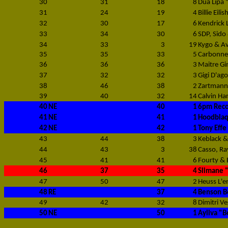
30
31
18
8
Dua Lipa "
31
24
19
4
Billie Eili
32
30
17
6
Kendrick 
33
34
30
6
SDP, Sido
34
33
3
19
Kygo & A
35
35
33
5
Carbonne
36
36
36
3
Maitre Gi
37
32
32
3
Gigi D'ag
38
46
38
2
Zartmann 
39
40
32
14
Calvin Har
40
NE
40
1
6pm Recor
41
NE
41
1
Hoodblaq
42
NE
42
1
Tony Effe
43
44
38
3
Keblack &
44
43
3
38
Casso, Ra
45
41
41
6
Fourty &
46
37
35
4
Slimane 
47
50
47
2
Heuss L'e
48
RE
37
4
Benson B
49
42
32
8
Dimitri V
50
NE
50
1
Ayliva "B