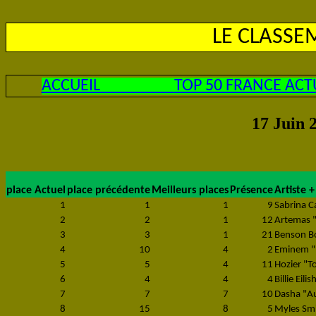
LE CLASS
ACCUEIL
TOP 50 FRANCE ACT
17 Juin 
place Actuel
place précédente
Meilleurs places
Présence
Artiste +
1
1
1
9
Sabrina C
2
2
1
12
Artemas "
3
3
1
21
Benson Bo
4
10
4
2
Eminem "
5
5
4
11
Hozier "T
6
4
4
4
Billie Eili
7
7
7
10
Dasha "Au
8
15
8
5
Myles Smi