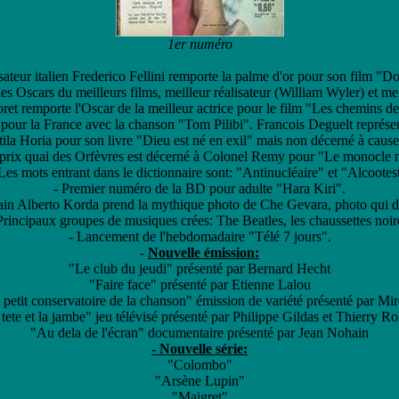
1er numéro
isateur italien Frederico Fellini remporte la palme d'or pour son film "Do
s Oscars du meilleurs films, meilleur réalisateur (William Wyler) et me
et remporte l'Oscar de la meilleur actrice pour le film "Les chemins de 
 pour la France avec la chanson "Tom Pilibi". Francois Deguelt représ
tila Horia pour son livre "Dieu est né en exil" mais non décerné à cause 
 prix quai des Orfèvres est décerné à Colonel Remy pour "Le monocle n
Les mots entrant dans le dictionnaire sont: "Antinucléaire" et "Alcootes
- Premier numéro de la BD pour adulte "Hara Kiri".
ain Alberto Korda prend la mythique photo de Che Gevara, photo qui 
Principaux groupes de musiques crées: The Beatles, les chaussettes noir
- Lancement de l'hebdomadaire "Télé 7 jours".
-
Nouvelle émission:
"Le club du jeudi" présenté par Bernard Hecht
"Faire face" présenté par Etienne Lalou
 petit conservatoire de la chanson" émission de variété présenté par Mire
tete et la jambe" jeu télévisé présenté par Philippe Gildas et Thierry R
"Au dela de l'écran" documentaire présenté par Jean Nohain
- Nouvelle série:
"Colombo"
"Arsène Lupin"
"Maigret"