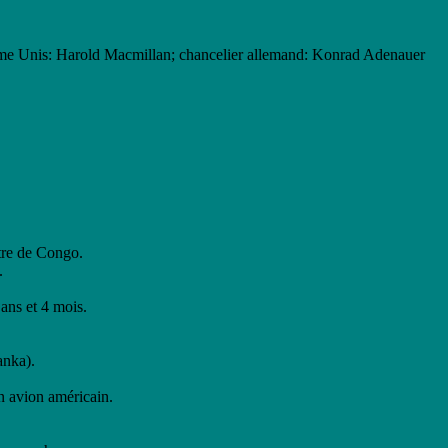
ume Unis: Harold Macmillan; chancelier allemand: Konrad Adenauer
tre de Congo.
.
ans et 4 mois.
anka).
un avion américain.