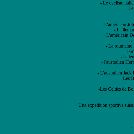
- Le cycliste ital
- Le
- L'américain Jo
- L'allema
- L'américain D
- La
- La roumaine 
- l'a
- l'all
- l'australien He
- L'australien Jac
- Les B
-Les Celtics de Bo
- Une expédition sportive suiss
-