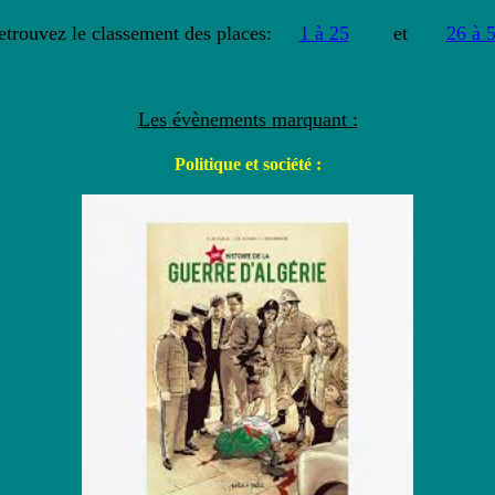
etrouvez le classement des places:
1 à 25
et
26 à 
Les évènements marquant :
Politique et société :