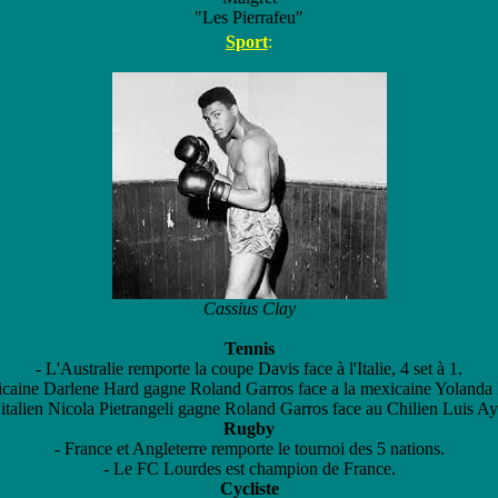
"Les Pierrafeu"
Sport
:
Cassius Clay
Tennis
- L'Australie remporte la coupe Davis face à l'Italie, 4 set à 1.
icaine Darlene Hard gagne Roland Garros face a la mexicaine Yolanda
'italien Nicola Pietrangeli gagne Roland Garros face au Chilien Luis Ay
Rugby
- France et Angleterre remporte le tournoi des 5 nations.
- Le FC Lourdes est champion de France.
Cycliste