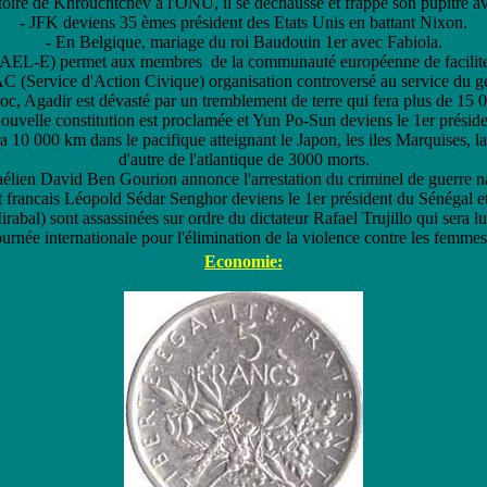
itoire de Khrouchtchev à l'ONU, il se déchausse et frappe son pupitre a
- JFK deviens 35 èmes président des Etats Unis en battant Nixon.
- En Belgique, mariage du roi Baudouin 1er avec Fabiola.
e (AEL-E) permet aux membres de la communauté européenne de faciliter
C (Service d'Action Civique) organisation controversé au service du g
c, Agadir est dévasté par un tremblement de terre qui fera plus de 15 
uvelle constitution est proclamée et Yun Po-Sun deviens le 1er présid
10 000 km dans le pacifique atteignant le Japon, les iles Marquises, la 
d'autre de l'atlantique de 3000 morts.
sraélien David Ben Gourion annonce l'arrestation du criminel de guerre 
 francais Léopold Sédar Senghor deviens le 1er président du Sénégal et
irabal) sont assassinées sur ordre du dictateur Rafael Trujillo qui sera
ournée internationale pour l'élimination de la violence contre les femmes
Economie: