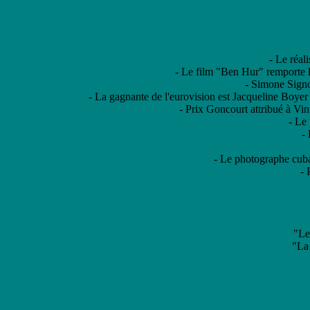
- Le réal
- Le film "Ben Hur" remporte le
- Simone Signor
- La gagnante de l'eurovision est Jacqueline Boyer
- Prix Goncourt attribué à Vin
- Le
- 
- Le photographe cub
- 
"Le
"La 