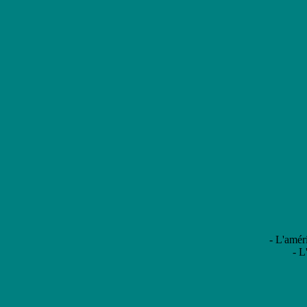
- L'amér
- L