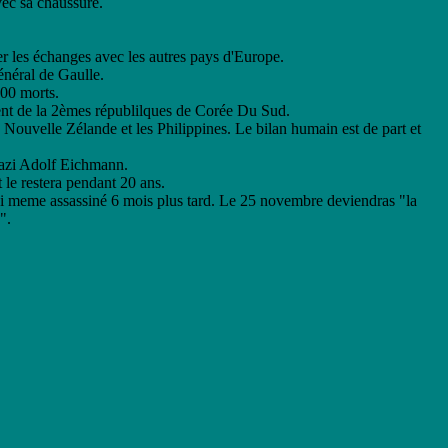
vec sa chaussure.
 les échanges avec les autres pays d'Europe.
énéral de Gaulle.
000 morts.
ent de la 2èmes républilques de Corée Du Sud.
Nouvelle Zélande et les Philippines. Le bilan humain est de part et
nazi Adolf Eichmann.
 le restera pendant 20 ans.
 lui meme assassiné 6 mois plus tard. Le 25 novembre deviendras "la
".