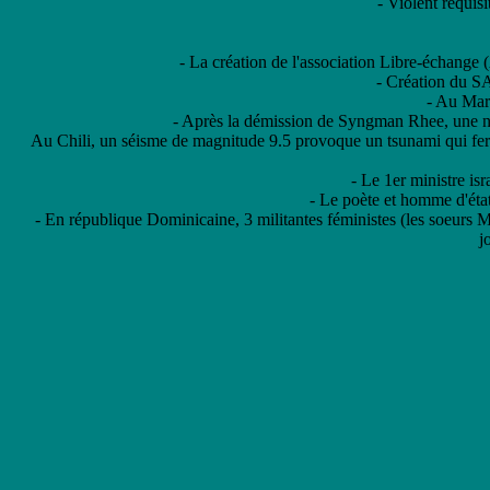
- Violent réquis
- La création de l'association Libre-échang
- Création du SA
- Au Maro
- Après la démission de Syngman Rhee, une no
Au Chili, un séisme de magnitude 9.5 provoque un tsunami qui fera 
- Le 1er ministre i
- Le poète et homme d'état
- En république Dominicaine, 3 militantes féministes (les soeurs M
j