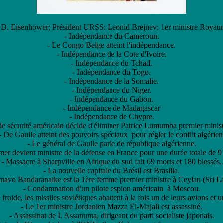
ht D. Eisenhower; Président URSS: Leonid Brejnev; 1er ministre Roya
- Indépendance du Cameroun.
- Le Congo Belge atteint l'indépendance.
- Indépendance de la Cote d'Ivoire.
- Indépendance du Tchad.
- Indépendance du Togo.
- Indépendance de la Somalie.
- Indépendance du Niger.
- Indépendance du Gabon.
- Indépendance de Madagascar
- Indépendance de Chypre.
 de sécurité américain décide d'éliminer Patrice Lumumba premier minis
- De Gaulle atteint des pouvoirs spéciaux pour régler le conflit algérien
- Le général de Gaulle parle de république algérienne.
mer devient ministre de la défense en France pour une durée totale de 9 
- Massacre à Sharpville en Afrique du sud fait 69 morts et 180 blessés.
- La nouvelle capitale du Brésil est Brasilia.
imavo Bandaranaike est la 1ère femme premier ministre à Ceylan (Sri L
- Condamnation d'un pilote espion américain à Moscou.
 froide, les missiles soviétiques abattent à la fois un de leurs avions et 
- Le 1er ministre Jordanien Mazza El-Majali est assassiné.
- Assassinat de I. Assanuma, dirigeant du parti socialiste japonais.