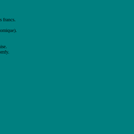
s francs.
nomique).
ise.
omfy.