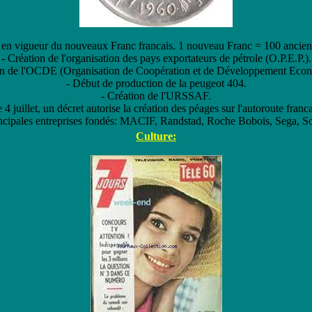
 en vigueur du nouveaux Franc francais. 1 nouveau Franc = 100 ancien
- Création de l'organisation des pays exportateurs de pétrole (O.P.E.P.).
on de l'OCDE (Organisation de Coopération et de Développement Eco
- Début de production de la peugeot 404.
- Création de l'URSSAF.
e 4 juillet, un décret autorise la création des péages sur l'autoroute franca
incipales entreprises fondés: MACIF, Randstad, Roche Bobois, Sega, S
Culture: