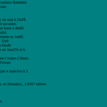
raziano Battistini.
oute.
c un saut à 2m18.
10 secondes
 un bond à 4m80.
in04.
féminin en 1m86
n 22s9
 en 6m40
in en 3mn35s et 6.
'une Cooper-Climax.
Ferrari.
 par 4 manches à 3.
ri, en Himalaya , à 8167 mètres.
e.