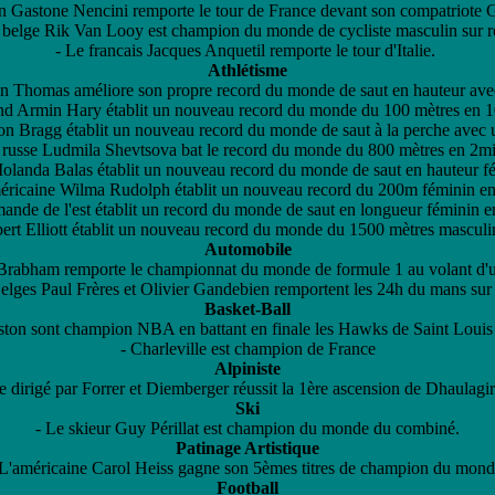
ien Gastone Nencini remporte le tour de France devant son compatriote G
 belge Rik Van Looy est champion du monde de cycliste masculin sur r
- Le francais Jacques Anquetil remporte le tour d'Italie.
Athlétisme
hn Thomas améliore son propre record du monde de saut en hauteur ave
nd Armin Hary établit un nouveau record du monde du 100 mètres en 
on Bragg établit un nouveau record du monde de saut à la perche avec
 russe Ludmila Shevtsova bat le record du monde du 800 mètres en 2m
Iolanda Balas établit un nouveau record du monde de saut en hauteur 
méricaine Wilma Rudolph établit un nouveau record du 200m féminin e
emande de l'est établit un record du monde de saut en longueur féminin
rbert Elliott établit un nouveau record du monde du 1500 mètres mascul
Automobile
k Brabham remporte le championnat du monde de formule 1 au volant d
elges Paul Frères et Olivier Gandebien remportent les 24h du mans sur 
Basket-Ball
ston sont champion NBA en battant en finale les Hawks de Saint Louis
- Charleville est champion de France
Alpiniste
e dirigé par Forrer et Diemberger réussit la 1ère ascension de Dhaulagi
Ski
- Le skieur Guy Périllat est champion du monde du combiné.
Patinage Artistique
 L'américaine Carol Heiss gagne son 5èmes titres de champion du mond
Football