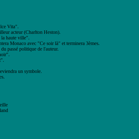
lce Vita".
illeur acteur (Charlton Heston).
la haute ville".
entera Monaco avec "Ce soir là" et terminera 3èmes.
du passé politique de l'auteur.
oir".
t".
deviendra un symbole.
es.
ille
oland