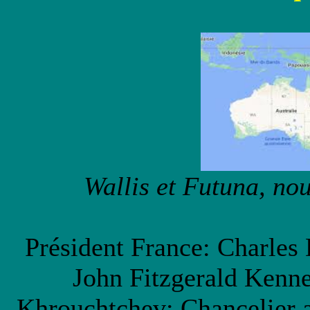
Wallis et Futuna, nou
Président France: Charles 
John Fitzgerald Kenn
Khrouchtchev; Chancelier 