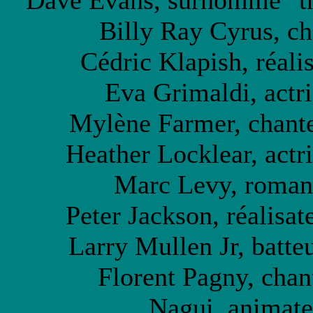
Dave Evans, surnommé "the
Billy Ray Cyrus, ch
Cédric Klapish, réali
Eva Grimaldi, actri
Mylène Farmer, chante
Heather Locklear, actr
Marc Levy, romanc
Peter Jackson, réalisat
Larry Mullen Jr, batte
Florent Pagny, chan
Nagui, animate