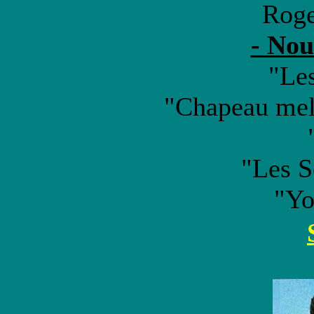
Roge
- Nou
"Le
"Chapeau melo
"Les S
"Yo