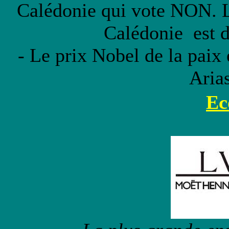
Calédonie qui vote NON. La
Calédonie est d
- Le prix Nobel de la paix
Aria
Ec