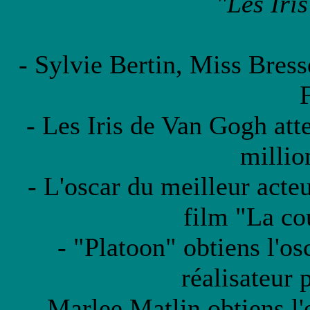
"Les Iri
- Sylvie Bertin, Miss Bres
- Les Iris de Van Gogh at
millio
- L'oscar du meilleur act
film "La cou
- "Platoon" obtiens l'os
réalisateur 
- Marlee Matlin obtiens l'