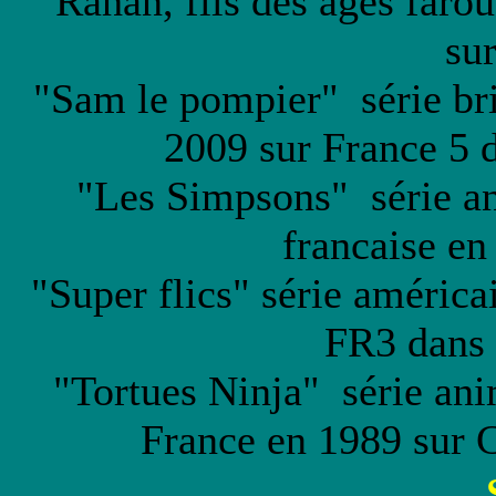
"Rahan, fils des ages faro
su
"Sam le pompier" série bri
2009 sur France 5 
"Les Simpsons" série an
francaise en
"Super flics" série américa
FR3 dans 
"Tortues Ninja" série ani
France en 1989 sur 