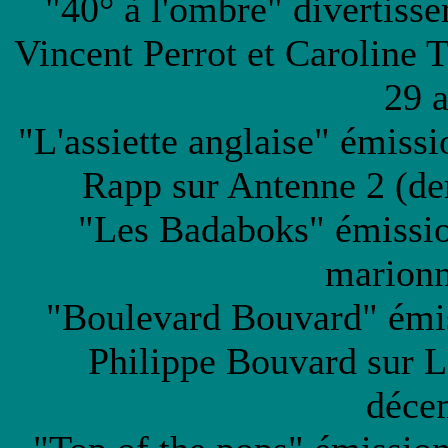
"40° à l'ombre" divertiss
Vincent Perrot et Caroline T
29 
"L'assiette anglaise" émissi
Rapp sur Antenne 2 (der
"Les Badaboks" émissio
marionn
"Boulevard Bouvard" émis
Philippe Bouvard sur L
déce