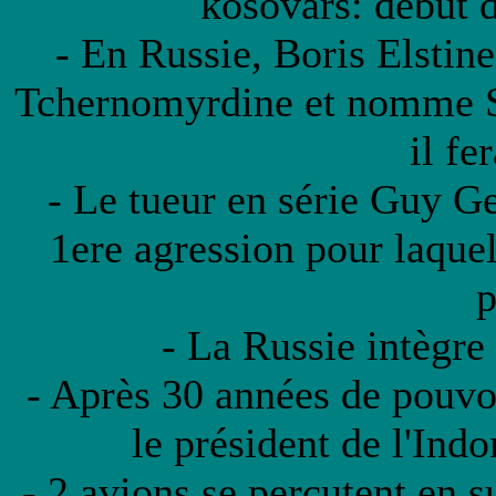
kosovars: début 
- En Russie, Boris Elstin
Tchernomyrdine et nomme Se
il fe
- Le tueur en série Guy Ge
1ere agression pour laque
p
- La Russie intègre
- Après 30 années de pouvoi
le président de l'Ind
- 2 avions se percutent en 