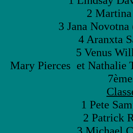
1 Lindsay Dav
2 Martina
3 Jana Novotna
4 Aranxta 
5 Venus Wil
Mary Pierces et Nathalie T
7èmes
Class
1 Pete Sam
2 Patrick R
3 Michael C