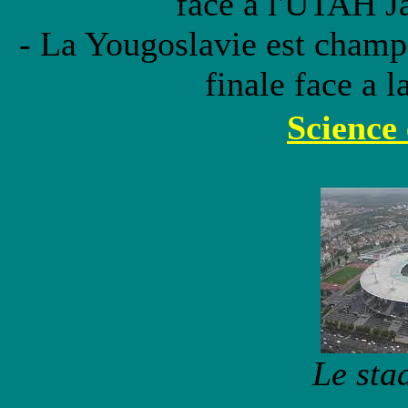
face à l'UTAH J
- La Yougoslavie est cham
finale face a l
Science
Le sta