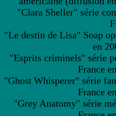
américaine (diffusion e
"Clara Sheller" série co
F
"Le destin de Lisa" Soap op
en 20
"Esprits criminels" série p
France e
"Ghost Whisperer" série fan
France e
"Grey Anatomy" série méd
France e