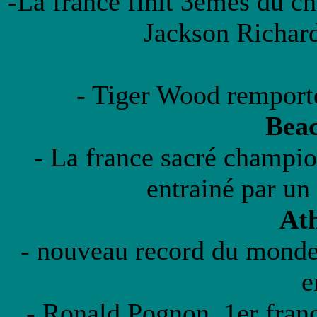
-La france finit 3èmes du 
Jackson Richard
- Tiger Wood remport
Beac
- La france sacré champi
entrainé par un
Ath
- nouveau record du monde
e
- Ronald Pognon, 1er franc