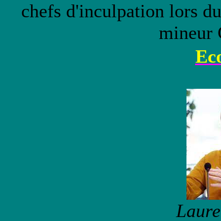
chefs d'inculpation lors d
mineur 
Ec
Laure