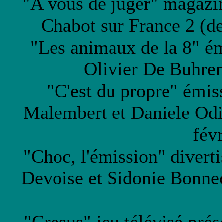
"A vous de juger" magazin
Chabot sur France 2 (de
"Les animaux de la 8" ém
Olivier De Buhren
"C'est du propre" émis
Malembert et Daniele Odi
fév
"Choc, l'émission" divert
Devoise et Sidonie Bonnec
"Cresus" jeu télévisé pré