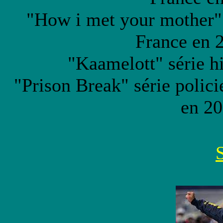
"How i met your mother" 
France en 
"Kaamelott" série h
"Prison Break" série polici
en 20