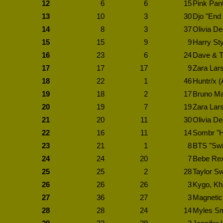
12
6
6
15
Pink Pan
13
10
3
30
Djo "End 
14
8
3
37
Olivia De
15
15
9
9
Harry Sty
16
23
6
24
Dave & T
17
17
17
9
Zara Lar
18
22
1
46
Huntr/x 
19
18
2
17
Bruno Mar
20
19
7
19
Zara Lars
21
20
11
30
Olivia De
22
16
11
14
Sombr "
23
21
1
8
BTS "Sw
24
24
20
7
Bebe Rex
25
25
2
28
Taylor Sw
26
26
26
3
Kygo, Kha
27
36
27
3
Magnetic
28
28
24
14
Myles Smi