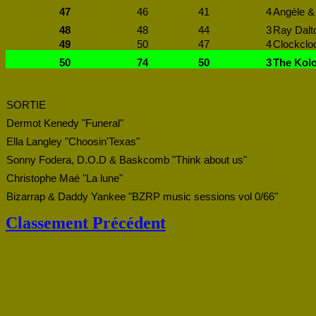
47
46
41
4
Angèle &
48
48
44
3
Ray Dalto
49
50
47
4
Clockcloc
50
74
50
3
The Kolo
SORTIE
Dermot Kenedy "Funeral"
Ella Langley "Choosin'Texas"
Sonny Fodera, D.O.D & Baskcomb "Think about us"
Christophe Maé "La lune"
Bizarrap & Daddy Yankee "BZRP music sessions vol 0/66"
Classement Précédent