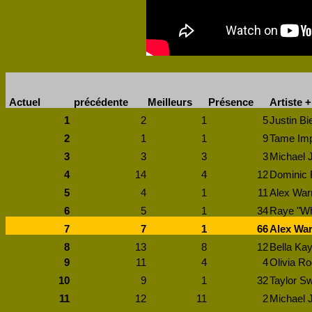
Actuel
précédente
Meilleurs
Présence
Artiste +
1
2
1
5
Justin Bi
2
1
1
9
Tame Imp
3
3
3
3
Michael J
4
14
4
12
Dominic 
5
4
1
11
Alex War
6
5
1
34
Raye "Wh
7
7
1
66
Alex War
8
13
8
12
Bella Kay 
9
11
4
4
Olivia Ro
10
9
1
32
Taylor Sw
11
12
11
2
Michael J