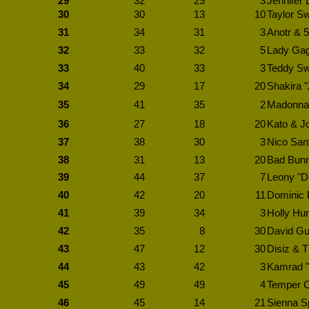
29
32
29
3
Jennifer
30
30
13
10
Taylor Sw
31
34
31
3
Anotr & 5
32
33
32
5
Lady Gag
33
40
33
3
Teddy Sw
34
29
17
20
Shakira 
35
41
35
2
Madonna 
36
27
18
20
Kato & Jo
37
38
30
3
Nico Sant
38
31
13
20
Bad Bunn
39
44
37
7
Leony "D
40
42
20
11
Dominic 
41
39
34
3
Holly Hu
42
35
8
30
David Gu
43
47
12
30
Disiz & 
44
43
42
3
Kamrad "
45
49
49
4
Temper Ci
46
45
14
21
Sienna Spi